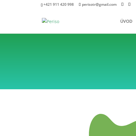
+421 911 420 998
perisotr@gmail.com
ÚVOD