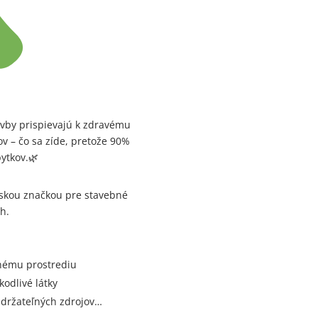
tavby prispievajú k zdravému
ov – čo sa zíde, pretože 90%
ytkov.
🌿
pskou značkou pre stavebné
ch.
tnému prostrediu
odlivé látky
udržateľných zdrojov…