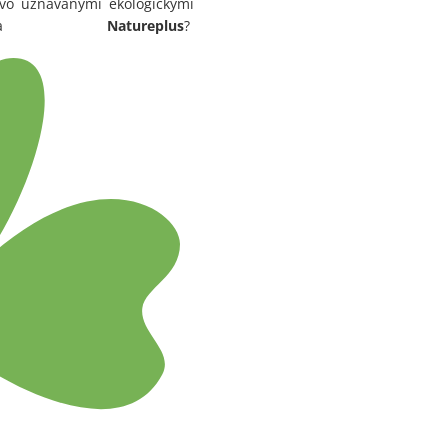
tovo uznávanými ekologickými
a
Natureplus
?