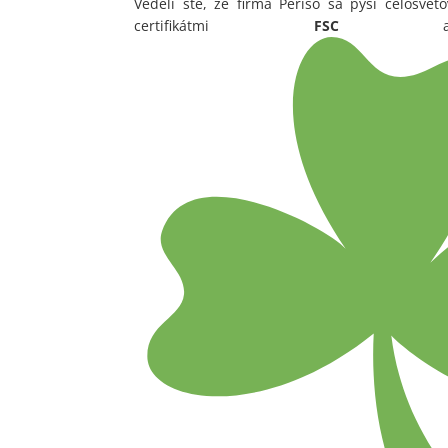
Vedeli ste, že firma Periso sa pýši celosve
certifikátmi
FSC