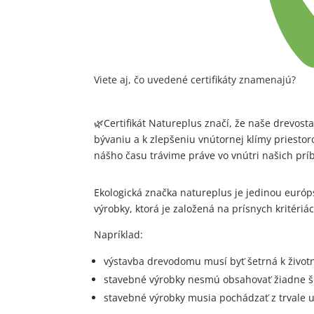
Viete aj, čo uvedené certifikáty znamenajú?
🌿
Certifikát Natureplus značí, že naše drevos
bývaniu a k zlepšeniu vnútornej klímy priestor
nášho času trávime práve vo vnútri našich príb
Ekologická značka natureplus je jedinou euró
výrobky, ktorá je založená na prísnych kritériá
Napríklad:
výstavba drevodomu musí byť šetrná k živo
stavebné výrobky nesmú obsahovať žiadne šk
stavebné výrobky musia pochádzať z trvale 