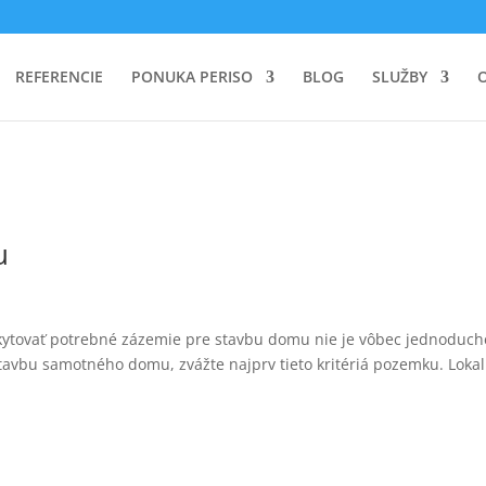
REFERENCIE
PONUKA PERISO
BLOG
SLUŽBY
u
skytovať potrebné zázemie pre stavbu domu nie je vôbec jednoduch
tavbu samotného domu, zvážte najprv tieto kritériá pozemku. Lokal