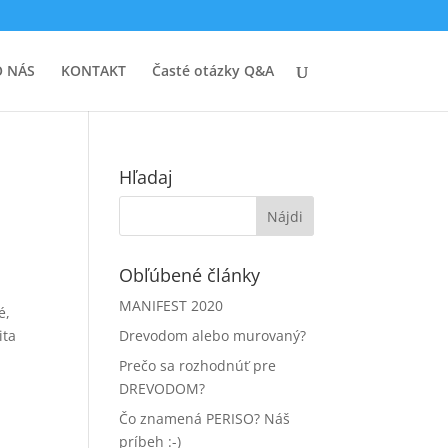
O NÁS
KONTAKT
Časté otázky Q&A
Hľadaj
Obľúbené články
MANIFEST 2020
é,
ita
Drevodom alebo murovaný?
Prečo sa rozhodnúť pre
DREVODOM?
Čo znamená PERISO? Náš
príbeh :-)