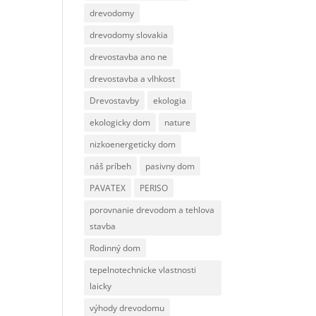
drevodomy
drevodomy slovakia
drevostavba ano ne
drevostavba a vlhkost
Drevostavby
ekologia
ekologicky dom
nature
nizkoenergeticky dom
náš príbeh
pasivny dom
PAVATEX
PERISO
porovnanie drevodom a tehlova
stavba
Rodinný dom
tepelnotechnicke vlastnosti
laicky
výhody drevodomu