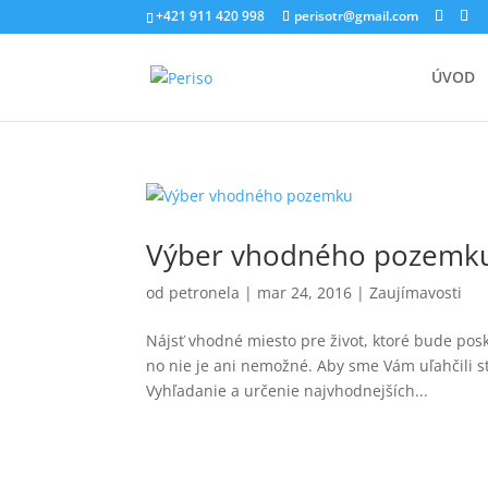
+421 911 420 998
perisotr@gmail.com
ÚVOD
Výber vhodného pozemk
od
petronela
|
mar 24, 2016
|
Zaujímavosti
Nájsť vhodné miesto pre život, ktoré bude po
no nie je ani nemožné. Aby sme Vám uľahčili s
Vyhľadanie a určenie najvhodnejších...