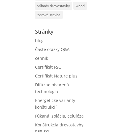
výhody drevostavby
wood
zdravá stavba
Stránky
blog
Časté otázky Q&A
cennik
Certifikát FSC
Certifikát Nature plus
Difúzne otvorená
technológia
Energetické varianty
konštrukcií
Fúkaná izolácia, celulóza
Konštrukcia drevostavby
PERISO