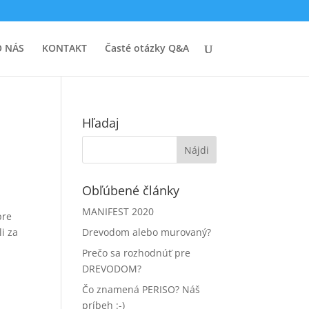
O NÁS
KONTAKT
Časté otázky Q&A
Hľadaj
Obľúbené články
MANIFEST 2020
pre
i za
Drevodom alebo murovaný?
Prečo sa rozhodnúť pre
DREVODOM?
Čo znamená PERISO? Náš
príbeh :-)