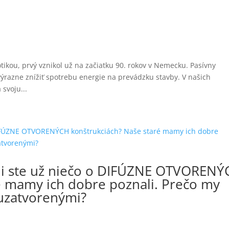
tikou, prvý vznikol už na začiatku 90. rokov v Nemecku. Pasívny
výrazne znížiť spotrebu energie na prevádzku stavby. V našich
svoju...
uli ste už niečo o DIFÚZNE OTVOREN
é mamy ich dobre poznali. Prečo my
uzatvorenými?