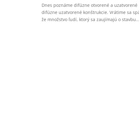
Dnes poznáme difúzne otvorené a uzatvorené ko
difúzne uzatvorené konštrukcie. Vrátime sa sp
že množstvo ľudí, ktorý sa zaujímajú o stavbu..