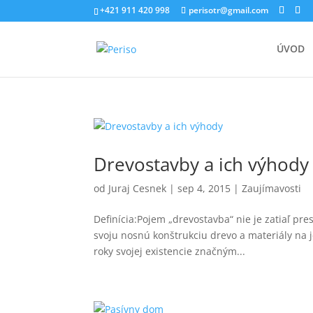
+421 911 420 998
perisotr@gmail.com
ÚVOD
Drevostavby a ich výhody
od
Juraj Cesnek
|
sep 4, 2015
|
Zaujímavosti
Definícia:Pojem „drevostavba“ nie je zatiaľ pr
svoju nosnú konštrukciu drevo a materiály na j
roky svojej existencie značným...