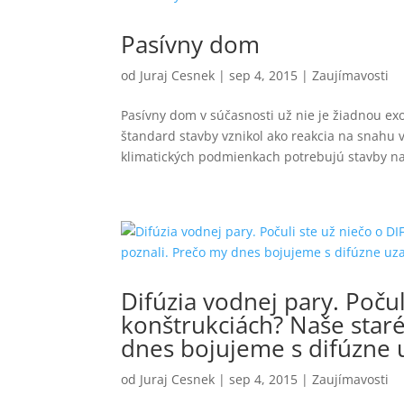
Pasívny dom
od
Juraj Cesnek
|
sep 4, 2015
|
Zaujímavosti
Pasívny dom v súčasnosti už nie je žiadnou exo
štandard stavby vznikol ako reakcia na snahu 
klimatických podmienkach potrebujú stavby na 
Difúzia vodnej pary. Poč
konštrukciách? Naše star
dnes bojujeme s difúzne 
od
Juraj Cesnek
|
sep 4, 2015
|
Zaujímavosti