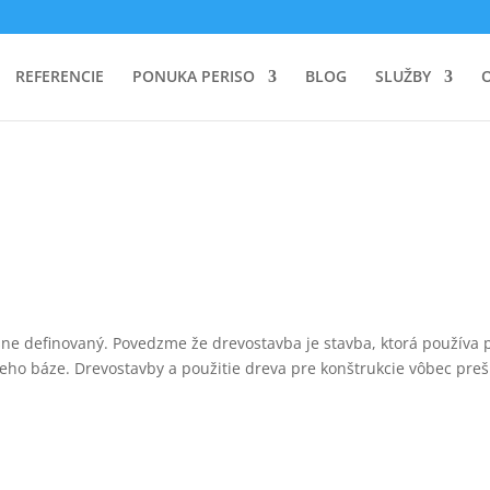
REFERENCIE
PONUKA PERISO
BLOG
SLUŽBY
esne definovaný. Povedzme že drevostavba je stavba, ktorá používa 
eho báze. Drevostavby a použitie dreva pre konštrukcie vôbec prešl