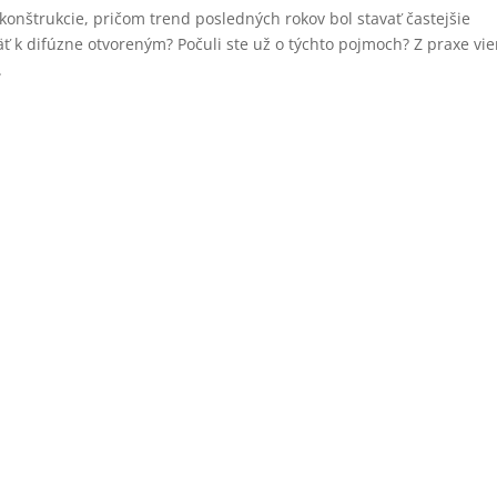
nštrukcie, pričom trend posledných rokov bol stavať častejšie
äť k difúzne otvoreným? Počuli ste už o týchto pojmoch? Z praxe vi
.