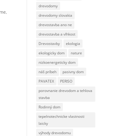
drevodomy
eme,
drevodomy slovakia
drevostavba ano ne
drevostavba a vlhkost
Drevostavby
ekologia
ekologicky dom
nature
nizkoenergeticky dom
náš príbeh
pasivny dom
PAVATEX
PERISO
porovnanie drevodom a tehlova
stavba
Rodinný dom
tepelnotechnicke vlastnosti
laicky
výhody drevodomu