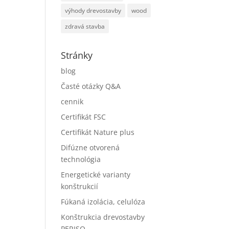
výhody drevostavby
wood
zdravá stavba
Stránky
blog
Časté otázky Q&A
cennik
Certifikát FSC
Certifikát Nature plus
Difúzne otvorená
technológia
Energetické varianty
konštrukcií
Fúkaná izolácia, celulóza
Konštrukcia drevostavby
PERISO